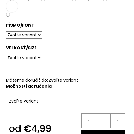
č
a
m
e
PÍSMO/FONT
VEĽKOSŤ/SIZE
Môžeme doručiť do:
Zvoľte variant
Možnosti doručenia
Zvoľte variant
od
€4,99