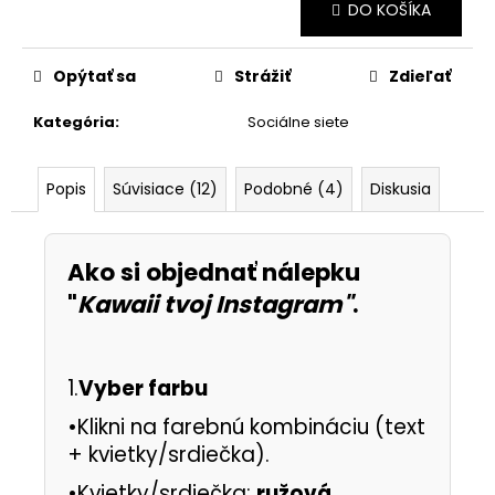
Jednotková
DO KOŠÍKA
cena:
Opýtať sa
Strážiť
Zdieľať
Kategória
:
Sociálne siete
Popis
Súvisiace (12)
Podobné (4)
Diskusia
Ako si objednať nálepku
"
Kawaii tvoj Instagram"
.
1.
Vyber farbu
•Klikni na farebnú kombináciu (text
+ kvietky/srdiečka).
•Kvietky/srdiečka:
ružová,