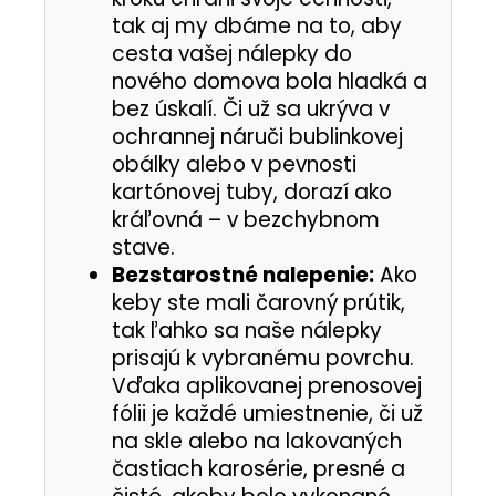
tak aj my dbáme na to, aby
cesta vašej nálepky do
nového domova bola hladká a
bez úskalí. Či už sa ukrýva v
ochrannej náruči bublinkovej
obálky alebo v pevnosti
kartónovej tuby, dorazí ako
kráľovná – v bezchybnom
stave.
Bezstarostné nalepenie:
Ako
keby ste mali čarovný prútik,
tak ľahko sa naše nálepky
prisajú k vybranému povrchu.
Vďaka aplikovanej prenosovej
fólii je každé umiestnenie, či už
na skle alebo na lakovaných
častiach karosérie, presné a