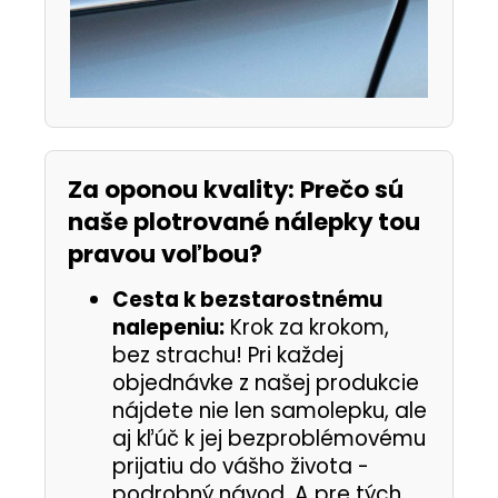
Za oponou kvality: Prečo sú
naše plotrované nálepky tou
pravou voľbou?
Cesta k bezstarostnému
nalepeniu:
Krok za krokom,
bez strachu! Pri každej
objednávke z našej produkcie
nájdete nie len samolepku, ale
aj kľúč k jej bezproblémovému
prijatiu do vášho života -
podrobný návod. A pre tých,