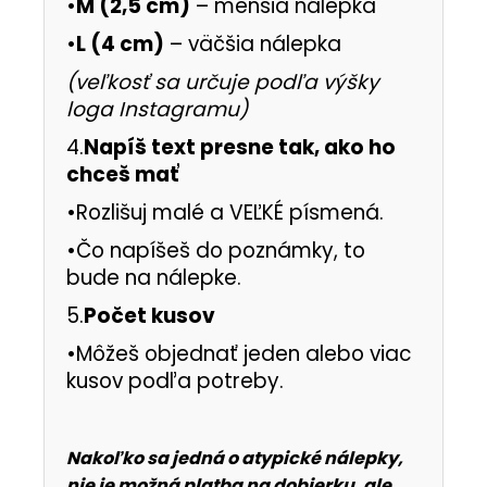
•
M (2,5 cm)
– menšia nálepka
•
L (4 cm)
– väčšia nálepka
(veľkosť sa určuje podľa výšky
loga Instagramu)
4.
Napíš text presne tak, ako ho
chceš mať
•Rozlišuj malé a VEĽKÉ písmená.
•Čo napíšeš do poznámky, to
bude na nálepke.
5.
Počet kusov
•Môžeš objednať jeden alebo viac
kusov podľa potreby.
Nakoľko sa jedná o atypické nálepky,
nie je možná platba na dobierku, ale