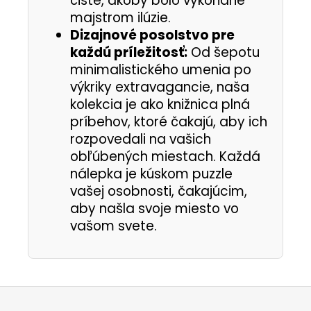
čisté, akoby bolo vykonané
majstrom ilúzie.
Dizajnové posolstvo pre
každú príležitosť:
Od šepotu
minimalistického umenia po
výkriky extravagancie, naša
kolekcia je ako knižnica plná
príbehov, ktoré čakajú, aby ich
rozpovedali na vašich
obľúbených miestach. Každá
nálepka je kúskom puzzle
vašej osobnosti, čakajúcim,
aby našla svoje miesto vo
vašom svete.
Z