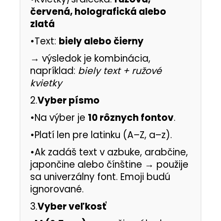
červená, holografická alebo
zlatá
•Text:
biely alebo čierny
→ výsledok je kombinácia,
napríklad:
biely text + ružové
kvietky
2.
Vyber písmo
•Na výber je
10 rôznych fontov
.
•Platí len pre latinku (A–Z, a–z).
•Ak zadáš text v azbuke, arabčine,
japončine alebo čínštine → použije
sa univerzálny font. Emoji budú
ignorované.
3.
Vyber veľkosť