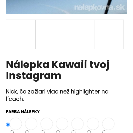
á
j
s
ť
?
Nálepka Kawaii tvoj
HĽADAŤ
Instagram
Nick, čo zažiari viac než highlighter na
O
lícach.
d
p
FARBA NÁLEPKY
o
r
ú