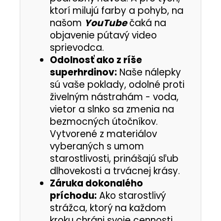
ktorí milujú farby a pohyb, na
našom
YouTube
čaká na
objavenie pútavý video
sprievodca.
Odolnosť ako z ríše
superhrdinov:
Naše nálepky
sú vaše poklady, odolné proti
živelným nástrahám - voda,
vietor a slnko sa zmenia na
bezmocných útočníkov.
Vytvorené z materiálov
vyberaných s umom
starostlivosti, prinášajú sľub
dlhovekosti a trvácnej krásy.
Záruka dokonalého
príchodu:
Ako starostlivý
strážca, ktorý na každom
kroku chráni svoje cennosti,