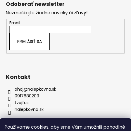
á
Odoberať newsletter
p
Nezmeškajte žiadne novinky či zľavy!
ä
t
Email
i
e
PRIHLÁSIŤ SA
Kontakt
ahoj
@
nalepkovna.sk
0917880209
tvojfas
nalepkovna sk
Používame cookies, aby sme Vám umožnili pohodlné