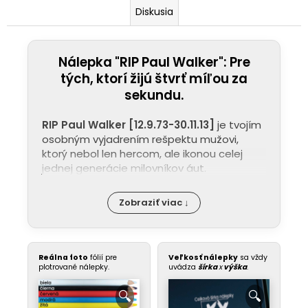
Diskusia
Nálepka "RIP Paul Walker": Pre
tých, ktorí žijú štvrť míľou za
sekundu.
RIP Paul Walker [12.9.73-30.11.13]
je tvojím
osobným vyjadrením rešpektu mužovi,
ktorý nebol len hercom, ale ikonou celej
jednej generácie milovníkov áut.
Zobraziť viac ↓
Reálna foto
fólií pre
Veľkosť nálepky
sa vždy
plotrované nálepky.
uvádza
šírka
x
výška
.