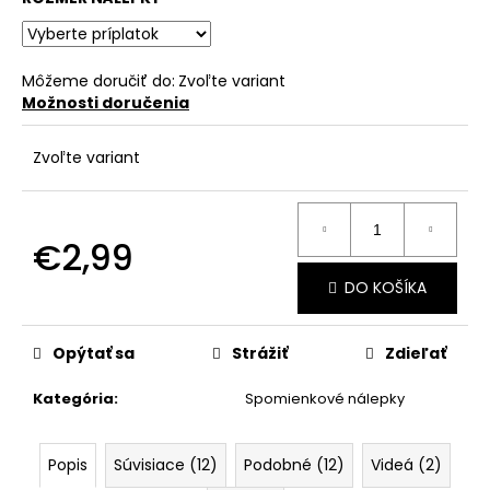
č
a
m
e
Môžeme doručiť do:
Zvoľte variant
Možnosti doručenia
Zvoľte variant
€2,99
Jednotková
DO KOŠÍKA
cena:
Opýtať sa
Strážiť
Zdieľať
Kategória
:
Spomienkové nálepky
Popis
Súvisiace (12)
Podobné (12)
Videá (2)