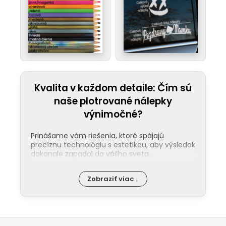
Kvalita v každom detaile: Čím sú
naše plotrované nálepky
výnimočné?
Prinášame vám riešenia, ktoré spájajú
precíznu technológiu s estetikou, aby výsledok
dokonale zapadol do vášho sveta.
Jednoduchá aplikácia:
Nalepenie
Zobraziť viac ↓
našej nálepky zvládne každý. Ku každej
objednávke pribaľujeme podrobný
návod a pre tých, ktorí uprednostňujú
video, máme pripraveného pútavého
Z
sprievodcu na našom
YouTube
.