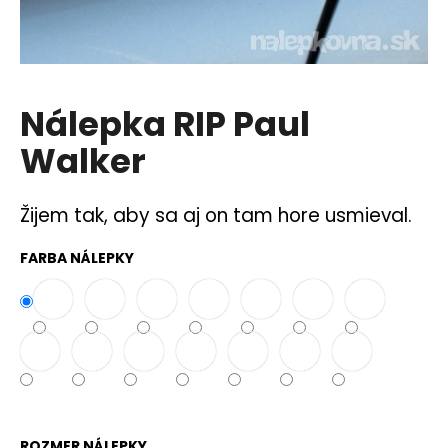
á
j
s
ť
Nálepka RIP Paul
?
Walker
Žijem tak, aby sa aj on tam hore usmieval.
HĽADAŤ
FARBA NÁLEPKY
O
d
p
o
r
ú
ROZMER NÁLEPKY