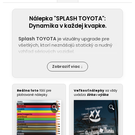
Nálepka "SPLASH TOYOTA":
Dynamika v každej kvapke.
Splash TOYOTA
je vizuálny upgrade pre
všetkých, ktorí neznášajú statický a nudný
vzhľad sériových vozidiel.
Zobraziť viac ↓
Reálna foto
fólií pre
Veľkosť nálepky
sa vždy
plotrované nálepky.
uvádza
šírka
x
výška
.