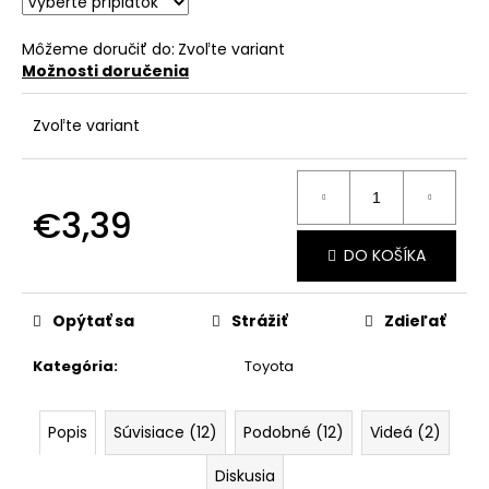
č
a
m
Môžeme doručiť do:
Zvoľte variant
Možnosti doručenia
e
Zvoľte variant
€3,39
Jednotková
DO KOŠÍKA
cena:
Opýtať sa
Strážiť
Zdieľať
Kategória
:
Toyota
Popis
Súvisiace (12)
Podobné (12)
Videá (2)
Diskusia