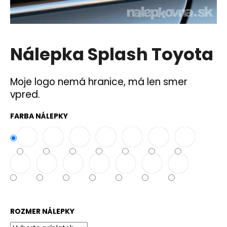
á
j
s
Nálepka Splash Toyota
ť
?
Moje logo nemá hranice, má len smer
vpred.
FARBA NÁLEPKY
HĽADAŤ
O
d
p
o
r
ROZMER NÁLEPKY
ú