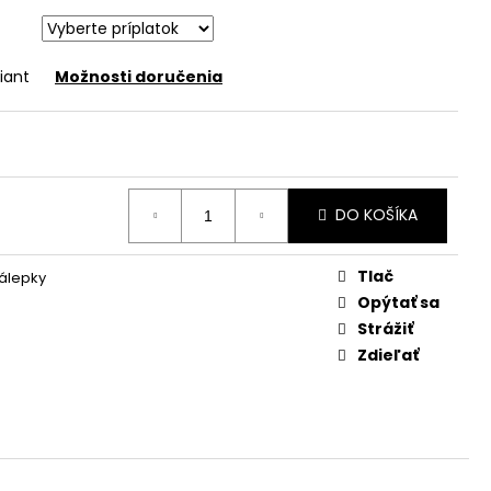
iant
Možnosti doručenia
DO KOŠÍKA
Tlač
álepky
Opýtať sa
Strážiť
Zdieľať