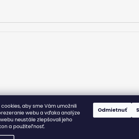
cookies, aby sme Vám umožnili
rany osobných údajov
Kontakt
Doprava a platba
Podmienky v
Odmietnuť
Nálepky na zákazku
rezeranie webu a vďaka analýze
webu neustále zlepšovali jeho
kon a použiteľnosť.