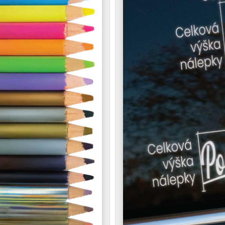
 nebojí čiernych oblakov a špecifického zvuku motora. Je 
šetkých, ktorí nechápu, prečo miluješ svoje auto. Ty nep