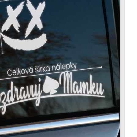
to symbol odporu proti svetu, kde sa všetko
otrebuješ slová, stačí im ukázať túto rovnicu,