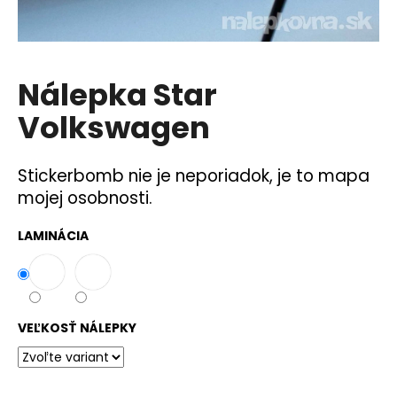
á
j
s
Nálepka Star
ť
?
Volkswagen
Stickerbomb nie je neporiadok, je to mapa
mojej osobnosti.
HĽADAŤ
LAMINÁCIA
O
d
p
VEĽKOSŤ NÁLEPKY
o
r
ú