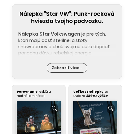
Nálepka "Star VW": Punk-rocková
hviezda tvojho podvozku.
Nálepka Star Volkswagen
je pre tých,
ktorí majú dosť sterilnej čistoty
showroomov a chcú svojmu autu dopriať
poriadnu dávku rebelskej energie.
Zobraziť viac ↓
Porovnanie
lesklá a
Veľkosť nálepky
sa
matná laminácia.
uvádza
šírka
x
výška
.