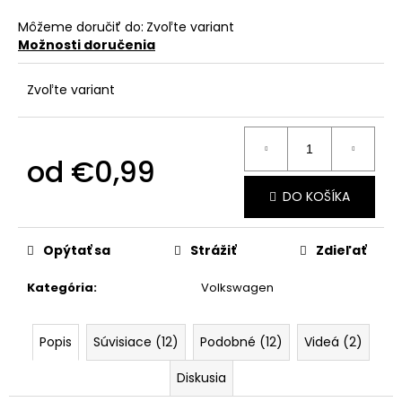
č
a
Môžeme doručiť do:
Zvoľte variant
m
Možnosti doručenia
e
Zvoľte variant
od
€0,99
Jednotková
DO KOŠÍKA
cena:
Opýtať sa
Strážiť
Zdieľať
Kategória
:
Volkswagen
Popis
Súvisiace (12)
Podobné (12)
Videá (2)
Diskusia