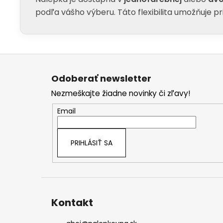
podľa vášho výberu. Táto flexibilita umožňuje p
Z
á
Odoberať newsletter
p
Nezmeškajte žiadne novinky či zľavy!
ä
t
Email
i
e
PRIHLÁSIŤ SA
Kontakt