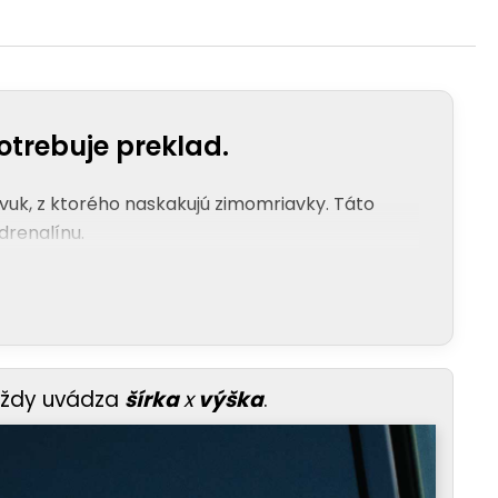
trebuje preklad.
zvuk, z ktorého naskakujú zimomriavky. Táto
drenalínu.
vždy uvádza
šírka
x
výška
.