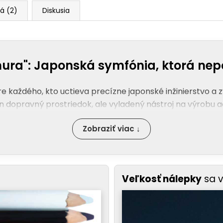
á (2)
Diskusia
ura": Japonská symfónia, ktorá nepo
re každého, kto uctieva precízne japonské inžinierstvo a 
 len dopravný prostriedok, ale vyladený nástroj na výrobu a
Zobraziť viac ↓
Veľkosť nálepky
sa 