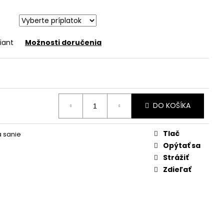
iant
Možnosti doručenia
DO KOŠÍKA
Tlač
a sanie
Opýtať sa
Strážiť
Zdieľať