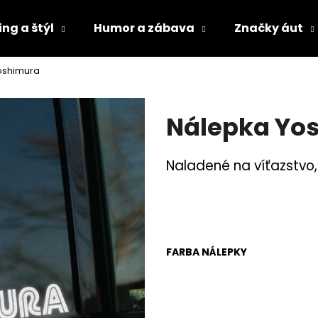
ng a štýl
Humor a zábava
Značky áut
oshimura
Čo potrebujete nájsť?
Nálepka Yo
HĽADAŤ
Naladené na víťazstvo
Odporúčame
FARBA NÁLEPKY