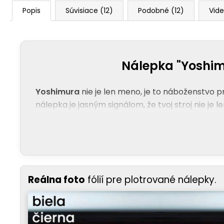
Popis
Súvisiace (12)
Podobné (12)
Vide
Nálepka "Yoshim
Yoshimura
nie je len meno, je to náboženstvo p
nálepka je jasným signálom, že tvoj stroj nie je
Reálna foto
fólií pre plotrované nálepky.