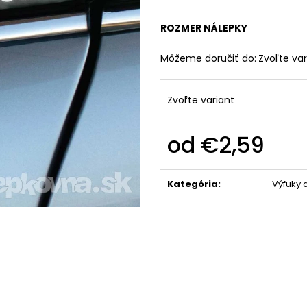
ROZMER NÁLEPKY
Môžeme doručiť do:
Zvoľte var
Zvoľte variant
od
€2,59
Jednotková
cena:
Kategória
:
Výfuky 