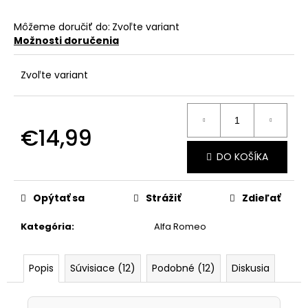
č
a
Môžeme doručiť do:
Zvoľte variant
m
Možnosti doručenia
e
Zvoľte variant
€14,99
Jednotková
DO KOŠÍKA
cena:
Opýtať sa
Strážiť
Zdieľať
Kategória
:
Alfa Romeo
Popis
Súvisiace (12)
Podobné (12)
Diskusia