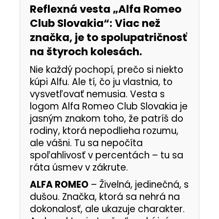
Reflexná vesta „Alfa Romeo
Club Slovakia“: Viac než
značka, je to spolupatričnosť
na štyroch kolesách.
Nie každý pochopí, prečo si niekto
kúpi Alfu. Ale tí, čo ju vlastnia, to
vysvetľovať nemusia. Vesta s
logom Alfa Romeo Club Slovakia je
jasným znakom toho, že patríš do
rodiny, ktorá nepodlieha rozumu,
ale vášni. Tu sa nepočíta
spoľahlivosť v percentách – tu sa
ráta úsmev v zákrute.
ALFA ROMEO
– Živelná, jedinečná, s
dušou. Značka, ktorá sa nehrá na
dokonalosť, ale ukazuje charakter.