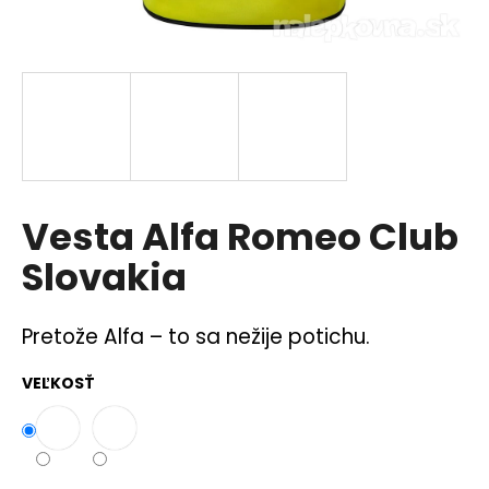
á
j
s
ť
?
Vesta Alfa Romeo Club
HĽADAŤ
Slovakia
Pretože Alfa – to sa nežije potichu.
O
d
VEĽKOSŤ
p
o
r
ú