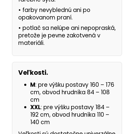
•
farby nevyblednú ani po
opakovanom praní.
•
potlač sa nelúpe ani nepopraská,
pretože je pevne zakotvená v
materiáli.
Veľkosti.
M
: pre výšku postavy 160 – 176
cm, obvod hrudníka 84 – 108
cm
XXL
: pre výšku postavy 184 –
192 cm, obvod hrudníka 110 –
140 cm
Veľkosti sú dostatočne univerzálne