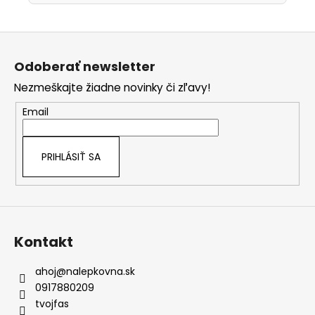
Z
á
Odoberať newsletter
p
Nezmeškajte žiadne novinky či zľavy!
ä
t
Email
i
e
PRIHLÁSIŤ SA
Kontakt
ahoj
@
nalepkovna.sk
0917880209
tvojfas