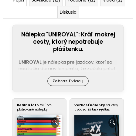
Diskusia
Nálepka "UNIROYAL": Kráľ mokrej
cesty, ktorý nepotrebuje
pláštenku.
UNIROYAL
je nálepka pre jazdcov, ktorí sa
neotočia domov len preto, že začalo pršať.
Zobraziť viac ↓
Reálna foto
fólií pre
Veľkosť nálepky
sa vždy
plotrované nálepky.
uvádza
šírka
x
výška
.