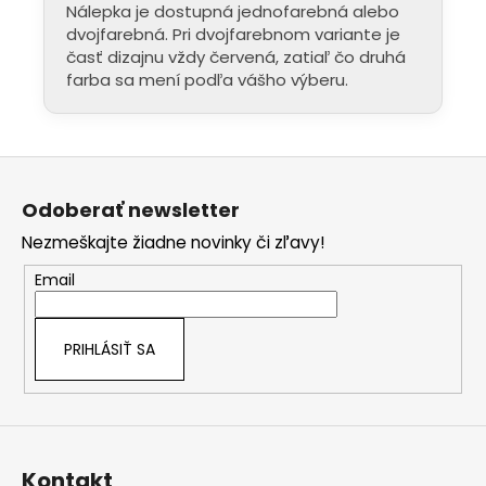
nálepky sú pripravené na náročné
Nálepka je dostupná jednofarebná alebo
vonkajšie podmienky. Používame
dvojfarebná. Pri dvojfarebnom variante je
prémiové fólie, ktoré si dlhodobo
časť dizajnu vždy červená, zatiaľ čo druhá
zachovávajú svoju kvalitu aj pri
farba sa mení podľa vášho výberu.
pravidelnej údržbe či návšteve
umyvárky.
Bezpečné doručenie:
Nálepky nikdy
neprekladáme – väčšie rozmery vždy
Z
rolujeme, čím predchádzame
á
akémukoľvek poškodeniu materiálu.
Odoberať newsletter
p
Prenoska je samozrejmosť:
Každú
Nezmeškajte žiadne novinky či zľavy!
nálepku dodávame s kvalitnou
ä
prenosovou fóliou pre presné
t
Email
umiestnenie a profesionálny výsledok.
i
e
PRIHLÁSIŤ SA
Kontakt