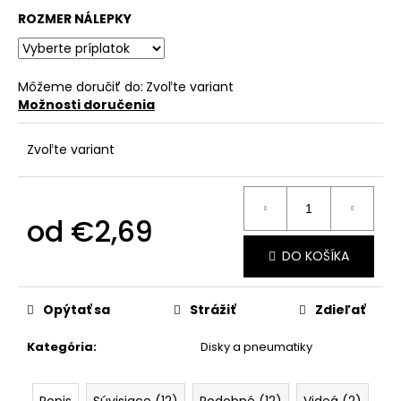
č
ROZMER NÁLEPKY
a
m
e
Môžeme doručiť do:
Zvoľte variant
Možnosti doručenia
Zvoľte variant
od
€2,69
Jednotková
DO KOŠÍKA
cena:
Opýtať sa
Strážiť
Zdieľať
Kategória
:
Disky a pneumatiky
Popis
Súvisiace (12)
Podobné (12)
Videá (2)