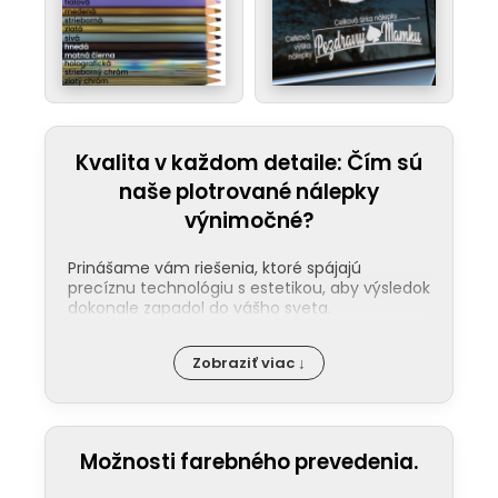
Kvalita v každom detaile: Čím sú
naše plotrované nálepky
výnimočné?
Prinášame vám riešenia, ktoré spájajú
precíznu technológiu s estetikou, aby výsledok
dokonale zapadol do vášho sveta.
Jednoduchá aplikácia:
Nalepenie
Zobraziť viac ↓
našej nálepky zvládne každý. Ku každej
objednávke pribaľujeme podrobný
návod a pre tých, ktorí uprednostňujú
video, máme pripraveného pútavého
sprievodcu na našom
YouTube
.
Možnosti farebného prevedenia.
Maximálna odolnosť:
Naše plotrované