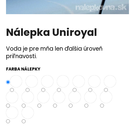
á
j
s
Nálepka Uniroyal
ť
?
Voda je pre mňa len ďalšia úroveň
priľnavosti.
FARBA NÁLEPKY
HĽADAŤ
O
d
p
o
r
ú