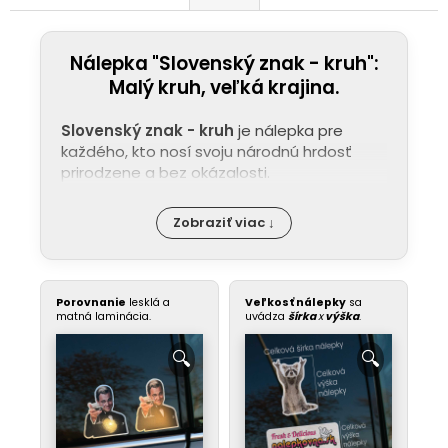
Nálepka "Slovenský znak - kruh":
Malý kruh, veľká krajina.
Slovenský znak - kruh
je nálepka pre
každého, kto nosí svoju národnú hrdosť
prirodzene a bez okázalosti.
Zobraziť viac ↓
Porovnanie
lesklá a
Veľkosť nálepky
sa
matná laminácia.
uvádza
šírka
x
výška
.