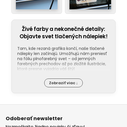
HRDOSŤ
Živé farby a nekonečné detaily:
Objavte svet tlačených nálepiek!
SYMBOLIKA
Tam, kde rezaná grafika končí, naše tlačené
nálepky len začínajú. Umožňujú nám preniesť
na fóliu plnofarebný svet – od jemných
farebných prechodov až po zložité ilustrácie,
ktoré presne vyjadria váš štýl
JEDNODUCHOSŤ
Odolnosť pod ochranou laminácie:
Zobraziť viac ↓
Kľúčom k dlhej životnosti našich nálepiek
je ochranná laminácia. Tá funguje ako
štít proti UV žiareniu, mechanickému
poškodeniu a chémii v umyvárkach. Na
Z
rozdiel od bežných nálepiek, tie naše
nevyblednú ani po rokoch na priamom
á
slnku. Na našom YouTube kanáli vám
Odoberať newsletter
p
ukážeme rozdiel medzi matným a
Nezmeškajte žiadne novinky či zľavy!
lesklým finišom, aby ste presne vedeli,