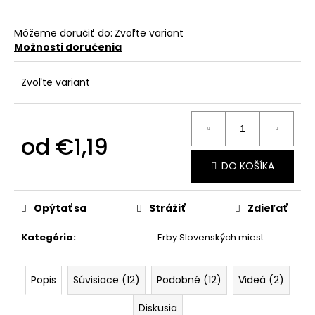
č
a
m
Môžeme doručiť do:
Zvoľte variant
e
Možnosti doručenia
Zvoľte variant
od
€1,19
Jednotková
DO KOŠÍKA
cena:
Opýtať sa
Strážiť
Zdieľať
Kategória
:
Erby Slovenských miest
Popis
Súvisiace (12)
Podobné (12)
Videá (2)
Diskusia