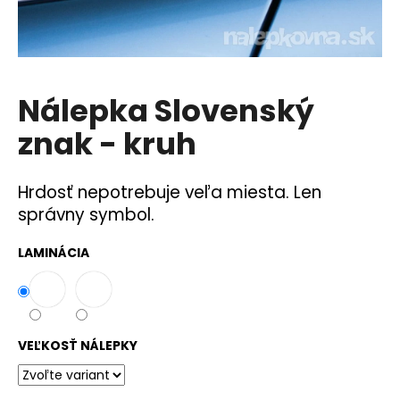
á
j
s
ť
Nálepka Slovenský
?
znak - kruh
Hrdosť nepotrebuje veľa miesta. Len
HĽADAŤ
správny symbol.
LAMINÁCIA
O
d
p
o
VEĽKOSŤ NÁLEPKY
r
ú