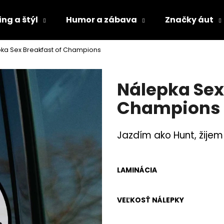
ng a štýl
Humor a zábava
Značky áut
ka Sex Breakfast of Champions
Čo potrebujete nájsť?
Nálepka Sex
HĽADAŤ
Champions
Jazdím ako Hunt, žije
Odporúčame
LAMINÁCIA
VEĽKOSŤ NÁLEPKY