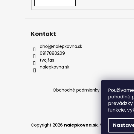
podmienkach a pomôžeme vám s výbero
Kontakt
ahoj
@
nalepkovna.sk
0917880209
tvojfas
nalepkovna sk
Používame 
Obchodné podmienky
Podmienky och
pohodlné p
prevádzky 
funkcie, vý
Nastave
Copyright 2026
nalepkovna.sk
. Všetky práva v