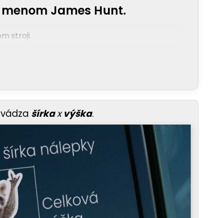
y menom James Hunt.
m stroji.
uvádza
šírka
x
výška
.