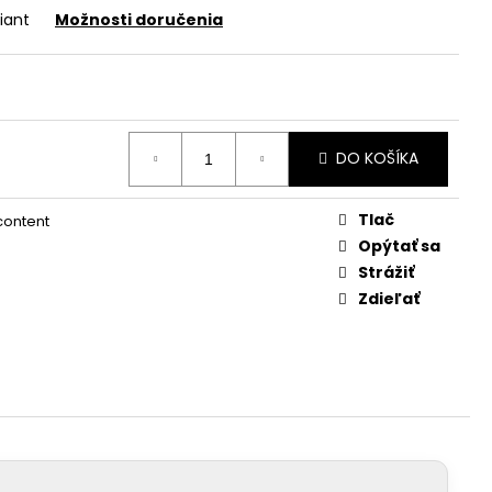
iant
Možnosti doručenia
DO KOŠÍKA
Tlač
 content
Opýtať sa
Strážiť
Zdieľať