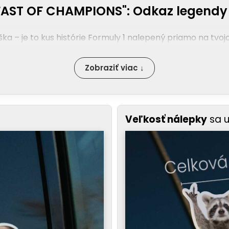
FAST OF CHAMPIONS": Odkaz legend
áška – je to kus histórie Formuly 1 nalepený priamo na tvojo
Zobraziť viac ↓
Veľkosť nálepky
sa 