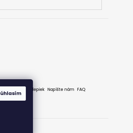
rátenia
Bez nálepiek
Napíšte nám
FAQ
Súhlasím