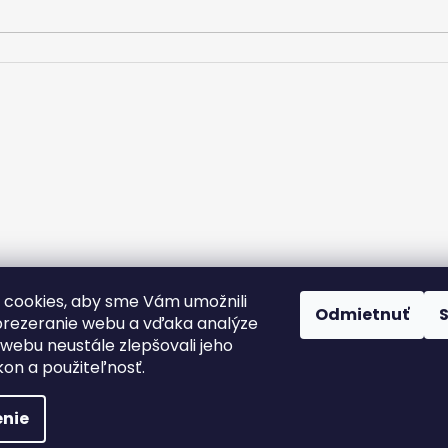
m.
cookies, aby sme Vám umožnili
rany osobných údajov
Kontakt
Doprava a platba
Podmienky v
Odmietnuť
Nálepky na zákazku
rezeranie webu a vďaka analýze
webu neustále zlepšovali jeho
kon a použiteľnosť.
nie
yhradené.