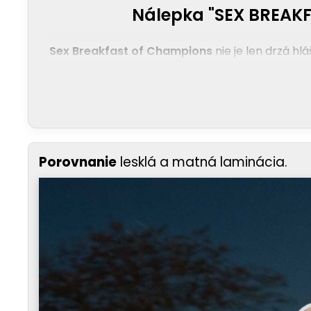
Nálepka "SEX BREAK
Sex Breakfast of Champions
nie je len drzá hl
Porovnanie
lesklá a matná laminácia.