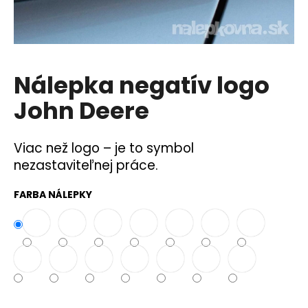
á
j
s
ť
Nálepka negatív logo
?
John Deere
Viac než logo – je to symbol
HĽADAŤ
nezastaviteľnej práce.
FARBA NÁLEPKY
O
d
p
o
r
ú