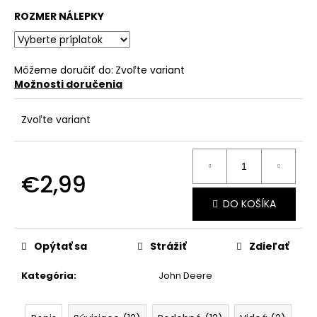
č
a
ROZMER NÁLEPKY
m
e
Môžeme doručiť do:
Zvoľte variant
Možnosti doručenia
Zvoľte variant
€2,99
Jednotková
DO KOŠÍKA
cena:
Opýtať sa
Strážiť
Zdieľať
Kategória
:
John Deere