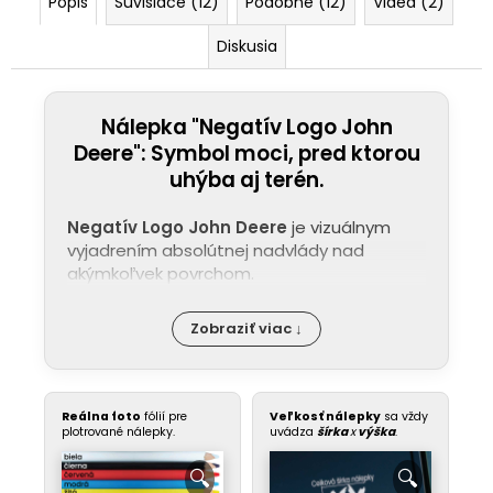
Popis
Súvisiace (12)
Podobné (12)
Videá (2)
Diskusia
Nálepka "Negatív Logo John
Deere": Symbol moci, pred ktorou
uhýba aj terén.
Negatív Logo John Deere
je vizuálnym
vyjadrením absolútnej nadvlády nad
akýmkoľvek povrchom.
Zobraziť viac ↓
Reálna foto
fólií pre
Veľkosť nálepky
sa vždy
plotrované nálepky.
uvádza
šírka
x
výška
.