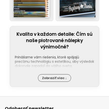
Kvalita v každom detaile: Čím sú
naše plotrované nálepky
výnimočné?
Prinášame vám riešenia, ktoré spájajú
precíznu technológiu s estetikou, aby výsledok
dokonale zapadol do vášho sveta.
Jednoduchá aplikácia:
Nalepenie
Zobraziť viac ↓
našej nálepky zvládne každý. Ku každej
objednávke pribaľujeme podrobný
návod a pre tých, ktorí uprednostňujú
video, máme pripraveného pútavého
Z
sprievodcu na našom
YouTube
.
á
Maximálna odolnosť:
Naše plotrované
Odoberať newsletter