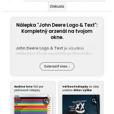
Diskusia
Nálepka "John Deere Logo & Text":
Kompletný arzenál na tvojom
okne.
John Deere Logo & Text
je vizuálna
deklarácia, ktorá nepotrebuje tlmočníka.
Zobraziť viac ↓
Reálna foto
fólií pre
Veľkosť nálepky
sa vždy
plotrované nálepky.
uvádza
šírka
x
výška
.