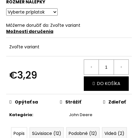
č
ROZMER NÁLEPKY
a
m
e
Môžeme doručiť do:
Zvoľte variant
Možnosti doručenia
Zvoľte variant
€3,29
Jednotková
DO KOŠÍKA
cena:
Opýtať sa
Strážiť
Zdieľať
Kategória
:
John Deere
Popis
Súvisiace (12)
Podobné (12)
Videá (2)