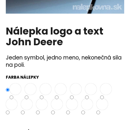
á
j
s
Nálepka logo a text
ť
?
John Deere
Jeden symbol, jedno meno, nekonečná sila
na poli.
HĽADAŤ
FARBA NÁLEPKY
O
d
p
o
r
ú