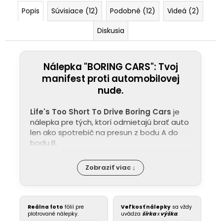
Popis
Súvisiace (12)
Podobné (12)
Videá (2)
Diskusia
Nálepka "BORING CARS": Tvoj
manifest proti automobilovej
nude.
Life's Too Short To Drive Boring Cars
je
nálepka pre tých, ktorí odmietajú brať auto
len ako spotrebič na presun z bodu A do
bodu B.
Zobraziť viac ↓
Reálna foto
fólií pre
Veľkosť nálepky
sa vždy
plotrované nálepky.
uvádza
šírka
x
výška
.