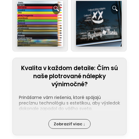
Kvalita v každom detaile: Čím sú
naše plotrované nálepky
výnimočné?
Prinášame vám riešenia, ktoré spájajú
precíznu technológiu s estetikou, aby výsledok
dokonale zapadol do vášho sveta.
Jednoduchá aplikácia:
Nalepenie
Zobraziť viac ↓
našej nálepky zvládne každý. Ku každej
objednávke pribaľujeme podrobný
návod a pre tých, ktorí uprednostňujú