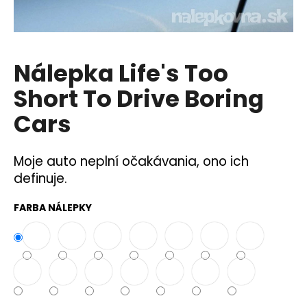
á
j
s
Nálepka Life's Too
ť
?
Short To Drive Boring
Cars
Moje auto neplní očakávania, ono ich
HĽADAŤ
definuje.
FARBA NÁLEPKY
O
d
p
o
r
ú