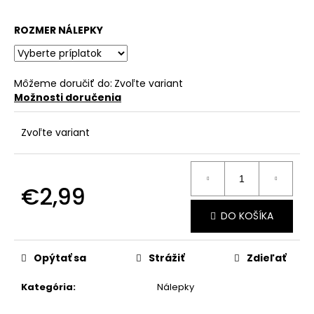
č
a
ROZMER NÁLEPKY
m
e
Môžeme doručiť do:
Zvoľte variant
Možnosti doručenia
Zvoľte variant
€2,99
Jednotková
DO KOŠÍKA
cena:
Opýtať sa
Strážiť
Zdieľať
Kategória
:
Nálepky