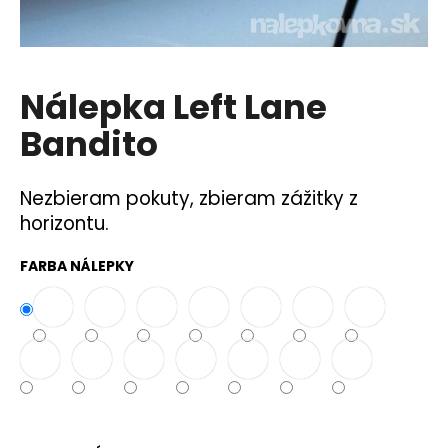
á
j
s
Nálepka Left Lane
ť
?
Bandito
Nezbieram pokuty, zbieram zážitky z
horizontu.
HĽADAŤ
FARBA NÁLEPKY
O
d
p
o
r
ú