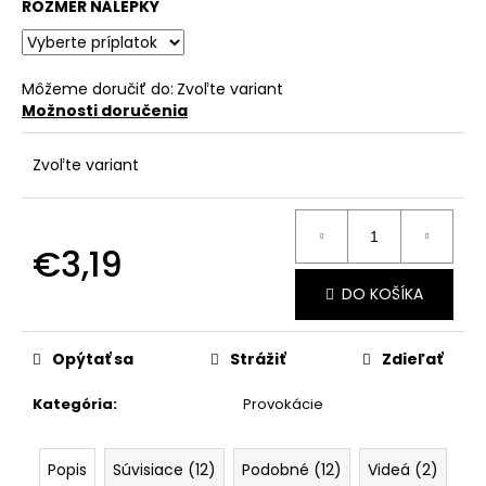
č
ROZMER NÁLEPKY
a
m
e
Môžeme doručiť do:
Zvoľte variant
Možnosti doručenia
Zvoľte variant
€3,19
Jednotková
DO KOŠÍKA
cena:
Opýtať sa
Strážiť
Zdieľať
Kategória
:
Provokácie
Popis
Súvisiace (12)
Podobné (12)
Videá (2)