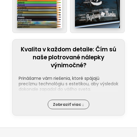
Kvalita v každom detaile: Čím sú
naše plotrované nálepky
výnimočné?
Prinášame vám riešenia, ktoré spájajú
precíznu technológiu s estetikou, aby výsledok
dokonale zapadol do vášho sveta.
Jednoduchá aplikácia:
Nalepenie
Zobraziť viac ↓
našej nálepky zvládne každý. Ku každej
objednávke pribaľujeme podrobný
návod a pre tých, ktorí uprednostňujú
video, máme pripraveného pútavého
Z
sprievodcu na našom
YouTube
.