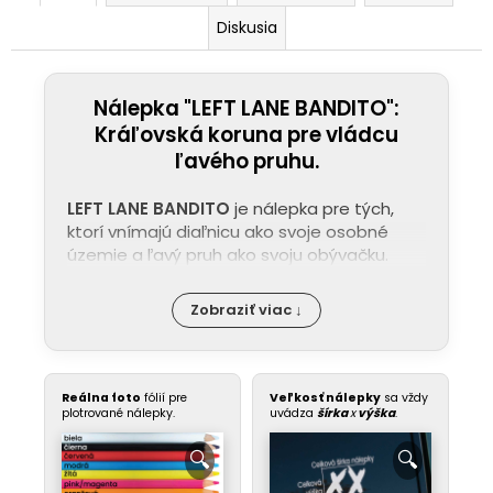
Diskusia
Nálepka "LEFT LANE BANDITO":
Kráľovská koruna pre vládcu
ľavého pruhu.
LEFT LANE BANDITO
je nálepka pre tých,
ktorí vnímajú diaľnicu ako svoje osobné
územie a ľavý pruh ako svoju obývačku.
Zobraziť viac ↓
Reálna foto
fólií pre
Veľkosť nálepky
sa vždy
plotrované nálepky.
uvádza
šírka
x
výška
.