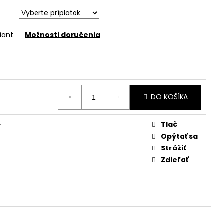
iant
Možnosti doručenia
DO KOŠÍKA
Tlač
y
Opýtať sa
Strážiť
Zdieľať