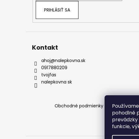
e
PRIHLÁSIŤ SA
Kontakt
ahoj
@
nalepkovna.sk
0917880209
tvojfas
nalepkovna sk
Používame 
Obchodné podmienky
Podmienky och
pohodlné p
prevádzky 
funkcie, vý