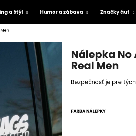
ng a štýl
Humor a zábava
Značky áut
l Men
Čo potrebujete nájsť?
Nálepka No 
HĽADAŤ
Real Men
Bezpečnosť je pre tých,
Odporúčame
FARBA NÁLEPKY