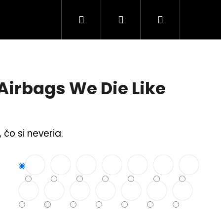
Hľadať
Prihlásenie
Nákupný
Tuning Logá
Rodina a bezpečnosť
S
košík
Airbags We Die Like
 čo si neveria.