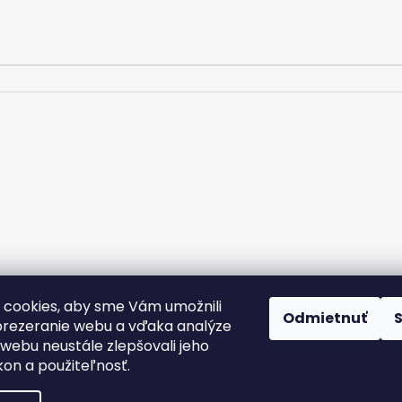
cookies, aby sme Vám umožnili
rany osobných údajov
Kontakt
Doprava a platba
Podmienky v
Odmietnuť
Nálepky na zákazku
rezeranie webu a vďaka analýze
webu neustále zlepšovali jeho
kon a použiteľnosť.