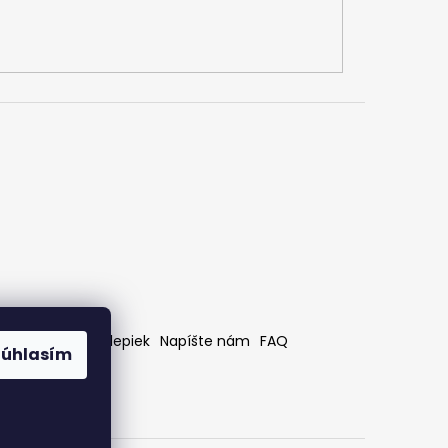
rátenia
Bez nálepiek
Napíšte nám
FAQ
Súhlasím