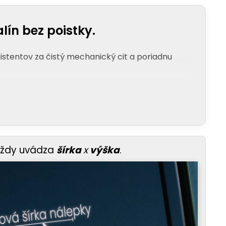
ín bez poistky.
istentov za čistý mechanický cit a poriadnu
vždy uvádza
šírka
x
výška
.