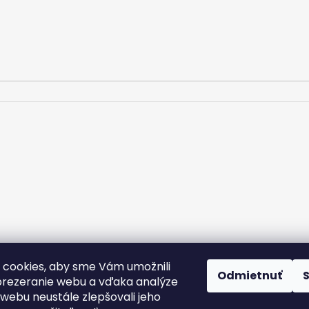
cookies, aby sme Vám umožnili
rany osobných údajov
Kontakt
Doprava a platba
Podmienky v
Odmietnuť
Nálepky na zákazku
rezeranie webu a vďaka analýze
webu neustále zlepšovali jeho