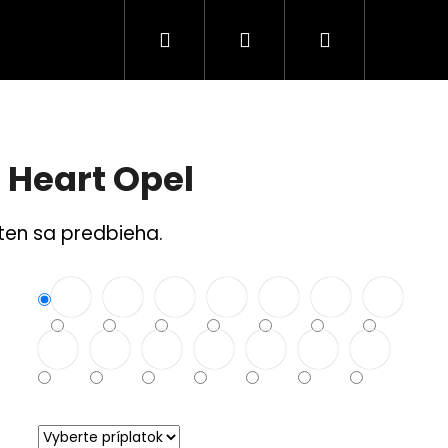
Hľadať
Prihlásenie
Nákupný
Tuning Logá
Rodina a bezpečnosť
S
košík
 Heart Opel
 ten sa predbieha.