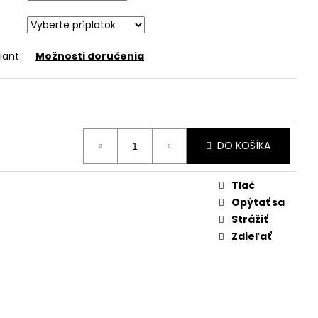
iant
Možnosti doručenia
DO KOŠÍKA
Tlač
Opýtať sa
Strážiť
Zdieľať