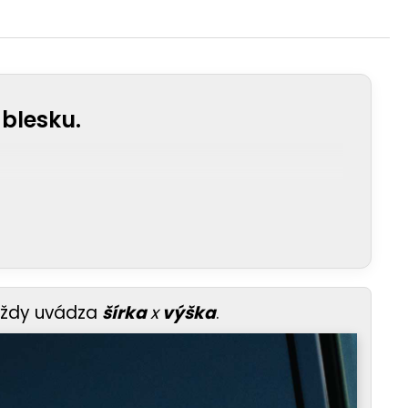
 blesku.
vždy uvádza
šírka
x
výška
.