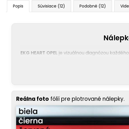
Popis
Súvisiace (12)
Podobné (12)
Vide
Nálepka
EKG HEART OPEL
je vizuálnou diagnózou každého
Reálna foto
fólií pre plotrované nálepky.