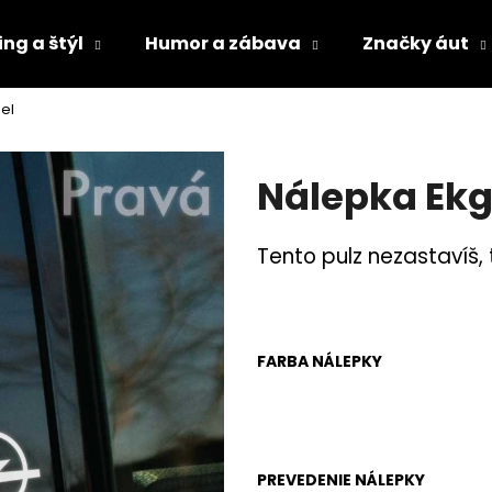
ng a štýl
Humor a zábava
Značky áut
el
Čo potrebujete nájsť?
Nálepka Ekg
HĽADAŤ
Tento pulz nezastavíš,
Odporúčame
FARBA NÁLEPKY
PREVEDENIE NÁLEPKY