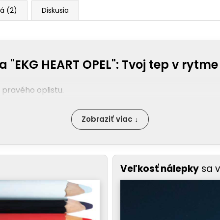
á (2)
Diskusia
 "EKG HEART OPEL": Tvoj tep v rytme
 pravého oplistu.
Zobraziť viac ↓
Veľkosť nálepky
sa 