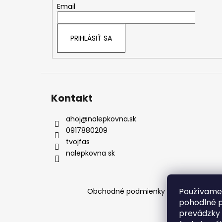
t
Email
i
e
PRIHLÁSIŤ SA
Kontakt
ahoj
@
nalepkovna.sk
0917880209
tvojfas
nalepkovna sk
Používame 
Obchodné podmienky
Podmienky och
pohodlné p
prevádzky 