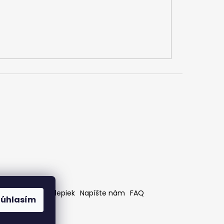
rátenia
Bez nálepiek
Napíšte nám
FAQ
Súhlasím