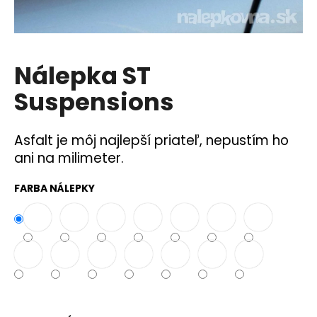
á
j
s
Nálepka ST
ť
?
Suspensions
Asfalt je môj najlepší priateľ, nepustím ho
ani na milimeter.
HĽADAŤ
FARBA NÁLEPKY
O
d
p
o
r
ú