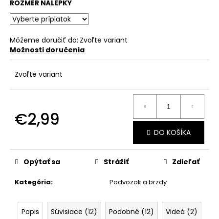
č
ROZMER NÁLEPKY
a
m
e
Môžeme doručiť do:
Zvoľte variant
Možnosti doručenia
Zvoľte variant
€2,99
Jednotková
DO KOŠÍKA
cena:
Opýtať sa
Strážiť
Zdieľať
Kategória
:
Podvozok a brzdy
Popis
Súvisiace (12)
Podobné (12)
Videá (2)