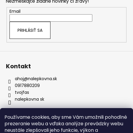
Nezmeškajte žiadne novinky či zľavy!
ä
prémiové fólie, ktoré si dlhodobo
zachovávajú svoju kvalitu aj pri
t
Email
pravidelnej údržbe či návšteve
i
umyvárky.
e
Bezpečné doručenie:
Nálepky nikdy
PRIHLÁSIŤ SA
neprekladáme – väčšie rozmery vždy
rolujeme, čím predchádzame
akémukoľvek poškodeniu materiálu.
Prenoska je samozrejmosť:
Každú
nálepku dodávame s kvalitnou
prenosovou fóliou pre presné
Kontakt
umiestnenie a profesionálny výsledok.
ahoj
@
nalepkovna.sk
0917880209
tvojfas
nalepkovna sk
Používame cookies, aby sme Vám umožnili pohodlné
Obchodné podmienky
prezeranie webu a vďaka analýze prevádzky webu
Podmienky ochrany osobných údajov
Kontakt
neustále zlepšovali jeho funkcie, výkon a