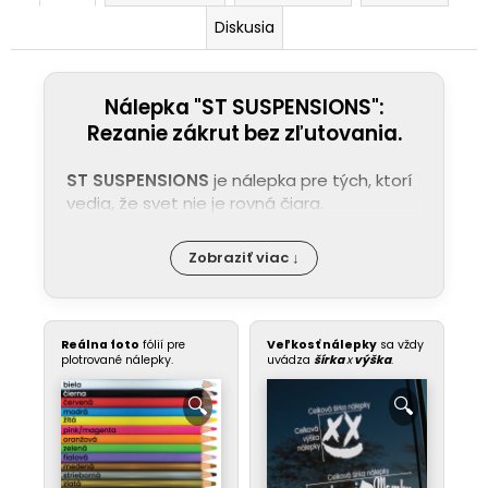
Diskusia
Nálepka "ST SUSPENSIONS":
Rezanie zákrut bez zľutovania.
ST SUSPENSIONS
je nálepka pre tých, ktorí
vedia, že svet nie je rovná čiara.
Zobraziť viac ↓
Reálna foto
fólií pre
Veľkosť nálepky
sa vždy
plotrované nálepky.
uvádza
šírka
x
výška
.