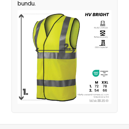
bundu.
Z