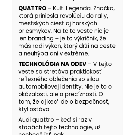
QUATTRO
– Kult. Legenda. Značka,
ktorá priniesla revolúciu do rally,
mestských ciest aj horských
priesmykov. Na tejto veste nie je
len branding – je to výkričník, že
máš radi výkon, ktorý drží na ceste
a neuhýba ani v extréme.
TECHNOLÓGIA NA ODEV
– V tejto
veste sa stretáva praktickosť
reflexného oblečenia so silou
automobilovej identity. Nie je to o
okázalosti, ale o precíznosti. O
tom, že aj keď ide o bezpečnosť,
štýl ostáva.
Audi quattro – keď si raz v
stopách tejto technológie, už
nechceš ísť inak.