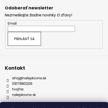
á
Odoberať newsletter
p
Nezmeškajte žiadne novinky či zľavy!
ä
t
Email
i
e
PRIHLÁSIŤ SA
Kontakt
ahoj
@
nalepkovna.sk
0917880209
tvojfas
nalepkovna sk