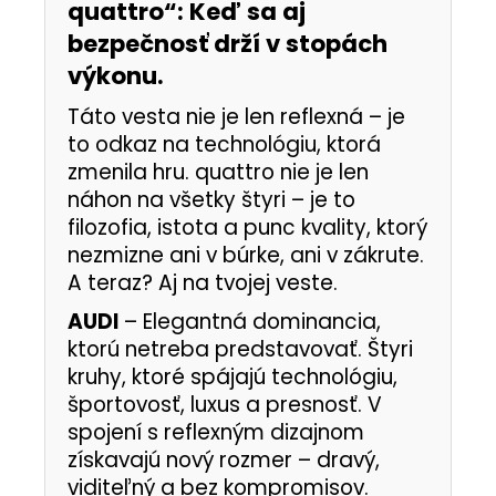
quattro“: Keď sa aj
bezpečnosť drží v stopách
výkonu.
Táto vesta nie je len reflexná – je
to odkaz na technológiu, ktorá
zmenila hru. quattro nie je len
náhon na všetky štyri – je to
filozofia, istota a punc kvality, ktorý
nezmizne ani v búrke, ani v zákrute.
A teraz? Aj na tvojej veste.
AUDI
– Elegantná dominancia,
ktorú netreba predstavovať. Štyri
kruhy, ktoré spájajú technológiu,
športovosť, luxus a presnosť. V
spojení s reflexným dizajnom
získavajú nový rozmer – dravý,
viditeľný a bez kompromisov.