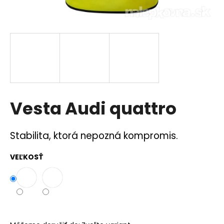
á
j
s
ť
?
Vesta Audi quattro
HĽADAŤ
Stabilita, ktorá nepozná kompromis.
VEĽKOSŤ
O
d
p
o
r
ú