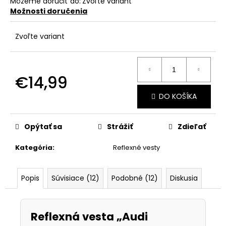
č
Môžeme doručiť do:
Zvoľte variant
a
Možnosti doručenia
m
e
Zvoľte variant
€14,99
Jednotková
DO KOŠÍKA
cena:
Opýtať sa
Strážiť
Zdieľať
Kategória
:
Reflexné vesty
Popis
Súvisiace (12)
Podobné (12)
Diskusia
Reflexná vesta „Audi