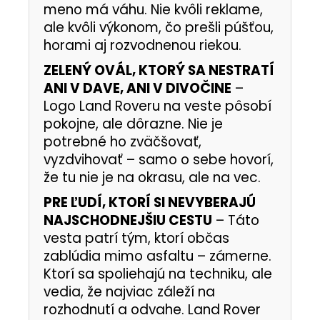
meno má váhu. Nie kvôli reklame,
ale kvôli výkonom, čo prešli púšťou,
horami aj rozvodnenou riekou.
ZELENÝ OVÁL, KTORÝ SA NESTRATÍ
ANI V DAVE, ANI V DIVOČINE
–
Logo Land Roveru na veste pôsobí
pokojne, ale dôrazne. Nie je
potrebné ho zväčšovať,
vyzdvihovať – samo o sebe hovorí,
že tu nie je na okrasu, ale na vec.
PRE ĽUDÍ, KTORÍ SI NEVYBERAJÚ
NAJSCHODNEJŠIU CESTU
– Táto
vesta patrí tým, ktorí občas
zablúdia mimo asfaltu – zámerne.
Ktorí sa spoliehajú na techniku, ale
vedia, že najviac záleží na
rozhodnutí a odvahe. Land Rover