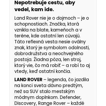
Nepotrebuje cestu, aby
vedel, kam ide.
Land Rover nie je o dojmoch – je o
schopnostiach. Značka, ktorá
vznikla na blate, kameňoch a v
teréne, kde ostatní len cúvajú.
Táto reflexná vesta nesie oválny
znak, ktorý je symbolom odolnosti,
dobrodružstva a neochvejného
postoja. Žiadna póza, len stroj,
ktorý vie, čo má robiť – a robí to aj
vtedy, keď ostatní končia.
LAND ROVER
– legenda, čo jazdila
na konci sveta dávno predtým,
než sa SUV stalo mestským
módnym doplnkom. Defender,
Discovery, Range Rover – každé