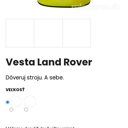
á
j
s
ť
?
Vesta Land Rover
HĽADAŤ
Dôveruj stroju. A sebe.
VEĽKOSŤ
O
d
p
o
r
ú