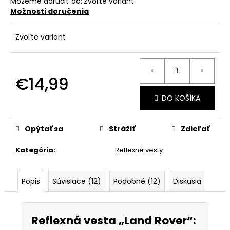
č
Môžeme doručiť do:
Zvoľte variant
a
Možnosti doručenia
m
e
Zvoľte variant
€14,99
Jednotková
DO KOŠÍKA
cena:
Opýtať sa
Strážiť
Zdieľať
Kategória
:
Reflexné vesty
Popis
Súvisiace (12)
Podobné (12)
Diskusia
Reflexná vesta „Land Rover“: