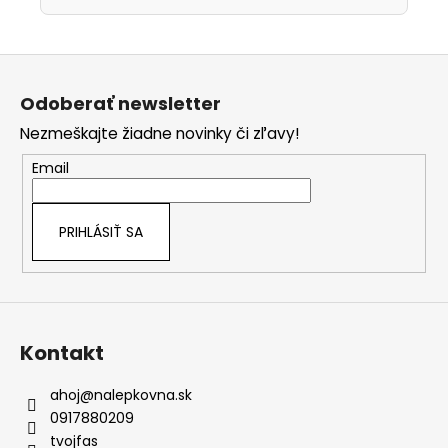
Z
á
Odoberať newsletter
p
Nezmeškajte žiadne novinky či zľavy!
ä
t
Email
i
e
PRIHLÁSIŤ SA
Kontakt
ahoj
@
nalepkovna.sk
0917880209
tvojfas