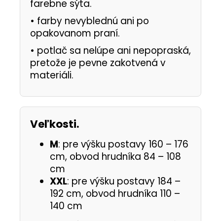
farebne sýta.
•
farby nevyblednú ani po
opakovanom praní.
•
potlač sa nelúpe ani nepopraská,
pretože je pevne zakotvená v
materiáli.
Veľkosti.
M
: pre výšku postavy 160 – 176
cm, obvod hrudníka 84 – 108
cm
XXL
: pre výšku postavy 184 –
192 cm, obvod hrudníka 110 –
140 cm