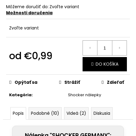
č
a
Môžeme doručiť do:
Zvoľte variant
Možnosti doručenia
m
e
Zvoľte variant
od
€0,99
Jednotková
DO KOŠÍKA
cena:
Opýtať sa
Strážiť
Zdieľať
Kategória
:
Shocker nálepky
Popis
Podobné (10)
Videá (2)
Diskusia
Nálepka "SHOCKER GERMANY":