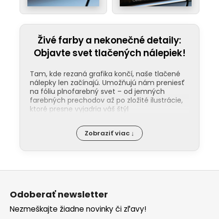
Živé farby a nekonečné detaily:
Objavte svet tlačených nálepiek!
Tam, kde rezaná grafika končí, naše tlačené
nálepky len začínajú. Umožňujú nám preniesť
na fóliu plnofarebný svet – od jemných
farebných prechodov až po zložité ilustrácie,
ktoré presne vyjadria váš štýl
Odolnosť pod ochranou laminácie:
Zobraziť viac ↓
Kľúčom k dlhej životnosti našich nálepiek
je ochranná laminácia. Tá funguje ako
štít proti UV žiareniu, mechanickému
poškodeniu a chémii v umyvárkach. Na
Z
rozdiel od bežných nálepiek, tie naše
nevyblednú ani po rokoch na priamom
á
slnku. Na našom YouTube kanáli vám
Odoberať newsletter
p
ukážeme rozdiel medzi matným a
Nezmeškajte žiadne novinky či zľavy!
lesklým finišom, aby ste presne vedeli,
ä
čo vášmu dizajnu pristane viac.