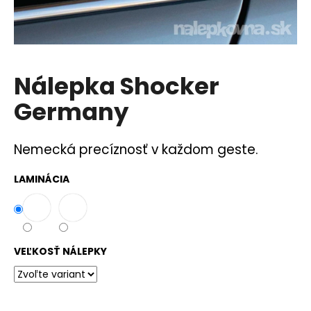
á
j
s
ť
Nálepka Shocker
?
Germany
Nemecká precíznosť v každom geste.
HĽADAŤ
LAMINÁCIA
O
d
p
VEĽKOSŤ NÁLEPKY
o
r
ú