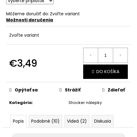
č
a
m
Môžeme doručiť do:
Zvoľte variant
Možnosti doručenia
e
Zvoľte variant
€3,49
Jednotková
DO KOŠÍKA
cena:
Opýtať sa
Strážiť
Zdieľať
Kategória
:
Shocker nálepky
Popis
Podobné (10)
Videá (2)
Diskusia