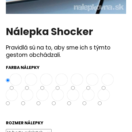
á
j
s
Nálepka Shocker
ť
?
Pravidlá sú na to, aby sme ich s týmto
gestom obchádzali.
FARBA NÁLEPKY
HĽADAŤ
O
d
p
o
r
ROZMER NÁLEPKY
ú