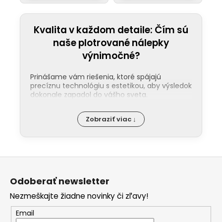
Kvalita v každom detaile: Čím sú
naše plotrované nálepky
výnimočné?
Prinášame vám riešenia, ktoré spájajú
precíznu technológiu s estetikou, aby výsledok
dokonale zapadol do vášho sveta.
Jednoduchá aplikácia:
Nalepenie
Zobraziť viac ↓
našej nálepky zvládne každý. Ku každej
objednávke pribaľujeme podrobný
návod a pre tých, ktorí uprednostňujú
video, máme pripraveného pútavého
Z
sprievodcu na našom
YouTube
.
á
Maximálna odolnosť:
Naše plotrované
Odoberať newsletter
nálepky sú pripravené na náročné
p
vonkajšie podmienky. Používame
Nezmeškajte žiadne novinky či zľavy!
ä
prémiové fólie, ktoré si dlhodobo
zachovávajú svoju kvalitu aj pri
t
Email
pravidelnej údržbe či návšteve