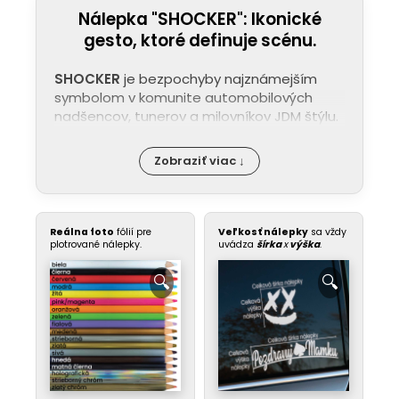
Nálepka "SHOCKER": Ikonické
gesto, ktoré definuje scénu.
SHOCKER
je bezpochyby najznámejším
symbolom v komunite automobilových
nadšencov, tunerov a milovníkov JDM štýlu.
Zobraziť viac ↓
Reálna foto
fólií pre
Veľkosť nálepky
sa vždy
plotrované nálepky.
uvádza
šírka
x
výška
.