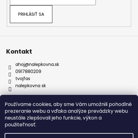
i
umyvárky.
e
Bezpečné doručenie:
Nálepky nikdy
PRIHLÁSIŤ SA
neprekladáme – väčšie rozmery vždy
rolujeme, čím predchádzame
akémukoľvek poškodeniu materiálu.
Prenoska je samozrejmosť:
Každú
nálepku dodávame s kvalitnou
prenosovou fóliou pre presné
Kontakt
umiestnenie a profesionálny výsledok.
ahoj
@
nalepkovna.sk
0917880209
tvojfas
nalepkovna sk
Používame cookies, aby sme Vám umožnili pohodlné
Obchodné podmienky
prezeranie webu a vďaka analýze prevádzky webu
Podmienky ochrany osobných údajov
Kontakt
neustále zlepšovali jeho funkcie, výkon a
Doprava a platba
Podmienky vrátenia
Bez nálepiek
použiteľnosť.
Napíšte nám
FAQ
Nálepky na zákazku