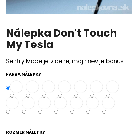
á
j
s
Nálepka Don't Touch
ť
?
My Tesla
Sentry Mode je v cene, môj hnev je bonus.
HĽADAŤ
FARBA NÁLEPKY
O
d
p
o
r
ú
ROZMER NÁLEPKY