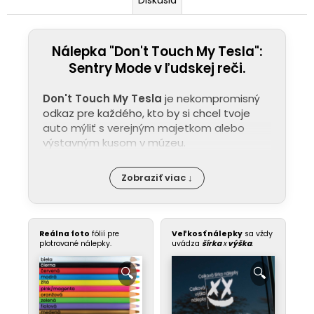
Nálepka "Don't Touch My Tesla":
Sentry Mode v ľudskej reči.
Don't Touch My Tesla
je nekompromisný
odkaz pre každého, kto by si chcel tvoje
auto mýliť s verejným majetkom alebo
výstavným kusom v múzeu.
Zobraziť viac ↓
Reálna foto
fólií pre
Veľkosť nálepky
sa vždy
plotrované nálepky.
uvádza
šírka
x
výška
.