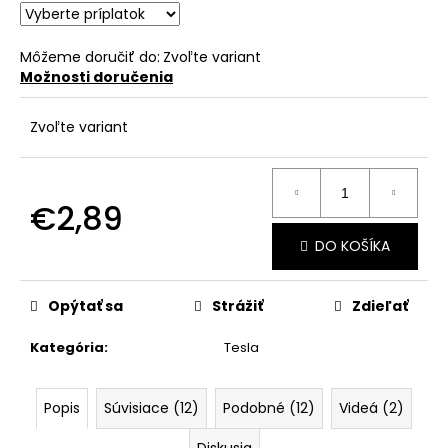
č
a
m
Môžeme doručiť do:
Zvoľte variant
e
Možnosti doručenia
Zvoľte variant
€2,89
Jednotková
DO KOŠÍKA
cena:
Opýtať sa
Strážiť
Zdieľať
Kategória
:
Tesla
Popis
Súvisiace (12)
Podobné (12)
Videá (2)
Diskusia