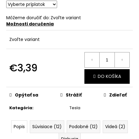
č
a
m
Môžeme doručiť do:
Zvoľte variant
e
Možnosti doručenia
Zvoľte variant
€3,39
Jednotková
DO KOŠÍKA
cena:
Opýtať sa
Strážiť
Zdieľať
Kategória
:
Tesla
Popis
Súvisiace (12)
Podobné (12)
Videá (2)
Diskusia