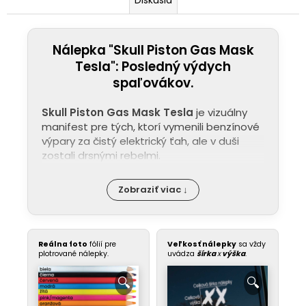
Nálepka "Skull Piston Gas Mask
Tesla": Posledný výdych
spaľovákov.
Skull Piston Gas Mask Tesla
je vizuálny
manifest pre tých, ktorí vymenili benzínové
výpary za čistý elektrický ťah, ale v duši
zostali drsnými rebelmi.
Zobraziť viac ↓
Reálna foto
fólií pre
Veľkosť nálepky
sa vždy
plotrované nálepky.
uvádza
šírka
x
výška
.