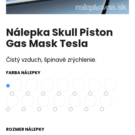
á
j
s
Nálepka Skull Piston
ť
?
Gas Mask Tesla
Čistý vzduch, špinavé zrýchlenie.
HĽADAŤ
FARBA NÁLEPKY
O
d
p
o
r
ú
ROZMER NÁLEPKY