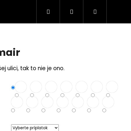
Hľadať
Prihlásenie
Nákupný
Tuning Logá
Rodina a bezpečnosť
S
košík
mair
 ulici, tak to nie je ono.