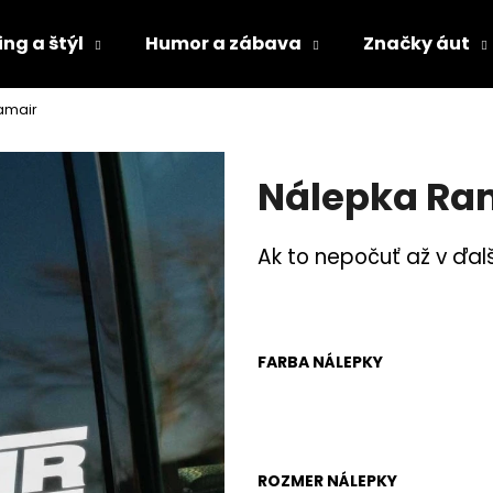
ng a štýl
Humor a zábava
Značky áut
amair
Čo potrebujete nájsť?
Nálepka Ra
HĽADAŤ
Ak to nepočuť až v ďalšej
Odporúčame
FARBA NÁLEPKY
ROZMER NÁLEPKY