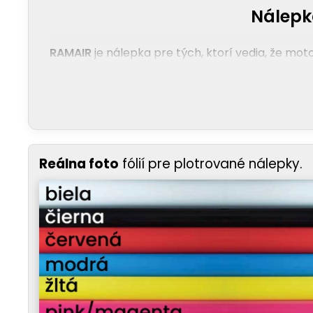
Nálepk
RAMAIR
je nálepka pre tých, ktorí vedia, že moto
Reálna foto
fólií pre plotrované nálepky.