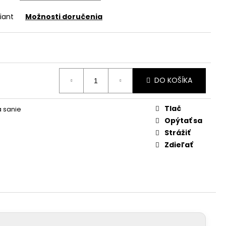
iant
Možnosti doručenia
DO KOŠÍKA
Tlač
a sanie
Opýtať sa
Strážiť
Zdieľať