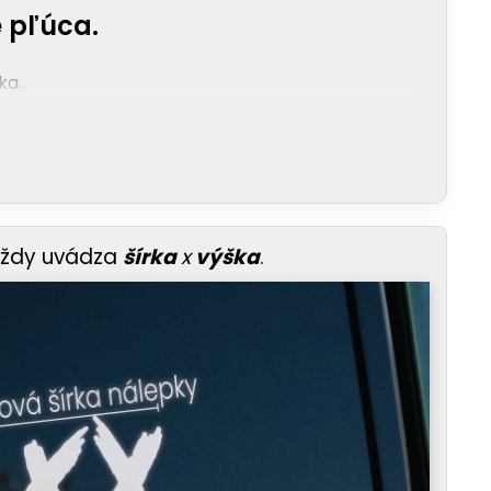
 pľúca.
ka.
vždy uvádza
šírka
x
výška
.