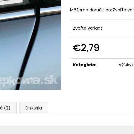
Môžeme doručiť do:
Zvoľte var
Zvoľte variant
€2,79
Jednotková
cena:
Kategória
:
Výfuky 
á (2)
Diskusia