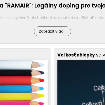
a "RAMAIR": Legálny doping pre tvoje
r nie je vysávač, ale beštia, ktorá potrebuje dýchať zhlbo
Zobraziť viac ↓
Veľkosť nálepky
sa 