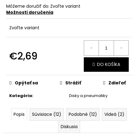
č
Môžeme doručiť do:
Zvoľte variant
a
Možnosti doručenia
m
e
Zvoľte variant
€2,69
Jednotková
DO KOŠÍKA
cena:
Opýtať sa
Strážiť
Zdieľať
Kategória
:
Disky a pneumatiky
Popis
Súvisiace (12)
Podobné (12)
Videá (2)
Diskusia