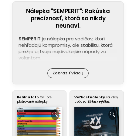
Nálepka "SEMPERIT": Rakúska
precíznosť, ktorá sa nikdy
neunaví.
SEMPERIT
je nálepka pre vodičov, ktorí
nehľadajú kompromisy, ale stabilitu, ktorá
prežije aj tvoje najdivokejšie nápady za
volantom.
Zobraziť viac ↓
Reálna foto
fólií pre
Veľkosť nálepky
sa vždy
plotrované nálepky.
uvádza
šírka
x
výška
.