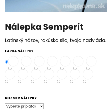
á
j
s
Nálepka Semperit
ť
?
Latinský názov, rakúska sila, tvoja nadvláda.
FARBA NÁLEPKY
HĽADAŤ
O
d
p
o
ROZMER NÁLEPKY
r
ú