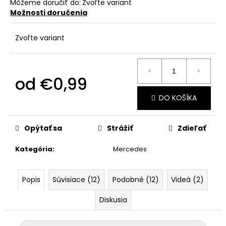
č
Môžeme doručiť do:
Zvoľte variant
a
Možnosti doručenia
m
e
Zvoľte variant
od
€0,99
Jednotková
DO KOŠÍKA
cena:
Opýtať sa
Strážiť
Zdieľať
Kategória
:
Mercedes
Popis
Súvisiace (12)
Podobné (12)
Videá (2)
Diskusia