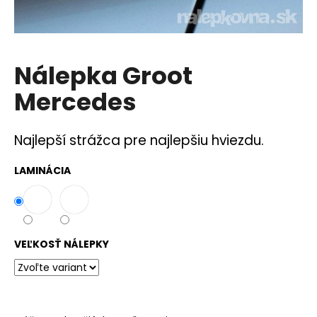
á
j
s
Nálepka Groot
ť
?
Mercedes
Najlepší strážca pre najlepšiu hviezdu.
HĽADAŤ
LAMINÁCIA
O
d
VEĽKOSŤ NÁLEPKY
p
o
r
ú