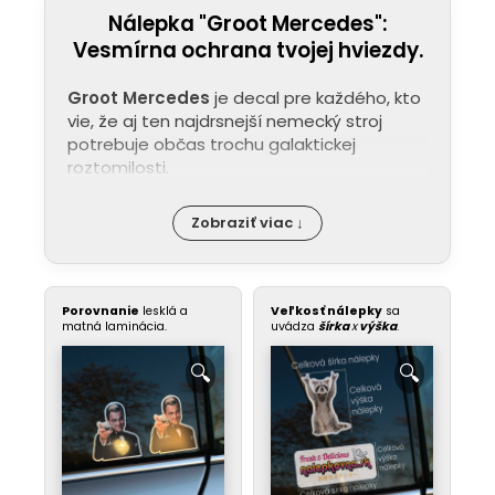
Nálepka "Groot Mercedes":
Vesmírna ochrana tvojej hviezdy.
Groot Mercedes
je decal pre každého, kto
vie, že aj ten najdrsnejší nemecký stroj
potrebuje občas trochu galaktickej
roztomilosti.
Zobraziť viac ↓
Porovnanie
lesklá a
Veľkosť nálepky
sa
matná laminácia.
uvádza
šírka
x
výška
.