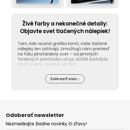
Živé farby a nekonečné detaily:
Objavte svet tlačených nálepiek!
Tam, kde rezaná grafika končí, naše tlačené
nálepky len začínajú. Umožňujú nám preniesť
na fóliu plnofarebný svet – od jemných
farebných prechodov až po zložité ilustrácie,
ktoré presne vyjadria váš štýl
Odolnosť pod ochranou laminácie:
Zobraziť viac ↓
Kľúčom k dlhej životnosti našich nálepiek
je ochranná laminácia. Tá funguje ako
štít proti UV žiareniu, mechanickému
poškodeniu a chémii v umyvárkach. Na
Z
rozdiel od bežných nálepiek, tie naše
nevyblednú ani po rokoch na priamom
á
slnku. Na našom YouTube kanáli vám
Odoberať newsletter
p
ukážeme rozdiel medzi matným a
Nezmeškajte žiadne novinky či zľavy!
lesklým finišom, aby ste presne vedeli,
ä
čo vášmu dizajnu pristane viac.