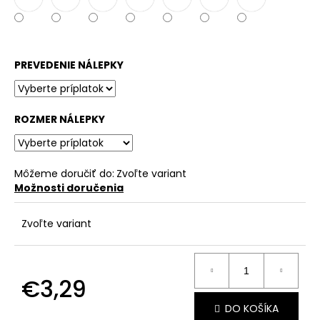
č
a
m
e
PREVEDENIE NÁLEPKY
ROZMER NÁLEPKY
Môžeme doručiť do:
Zvoľte variant
Možnosti doručenia
Zvoľte variant
€3,29
Jednotková
DO KOŠÍKA
cena: