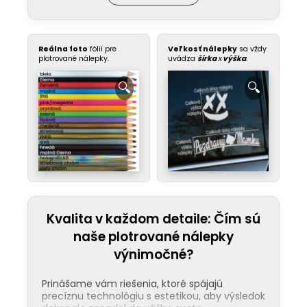
Reálna foto
fólií pre
Veľkosť nálepky
sa vždy
plotrované nálepky.
uvádza
šírka
x
výška
.
Kvalita v každom detaile: Čím sú
naše plotrované nálepky
výnimočné?
Prinášame vám riešenia, ktoré spájajú
precíznu technológiu s estetikou, aby výsledok