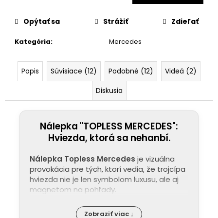
Opýtať sa
Strážiť
Zdieľať
Kategória
:
Mercedes
Popis
Súvisiace (12)
Podobné (12)
Videá (2)
Diskusia
Nálepka "TOPLESS MERCEDES":
Hviezda, ktorá sa nehanbí.
Nálepka Topless Mercedes
je vizuálna
provokácia pre tých, ktorí vedia, že trojcípa
hviezda nie je len symbolom luxusu, ale aj
magnetom na pohľady.
Zobraziť viac ↓