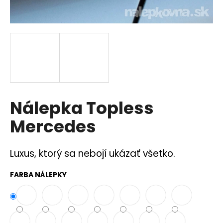
á
j
s
ť
?
Nálepka Topless
HĽADAŤ
Mercedes
Luxus, ktorý sa nebojí ukázať všetko.
O
d
FARBA NÁLEPKY
p
o
r
ú