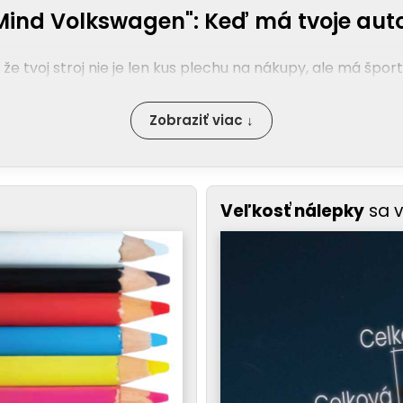
Mind Volkswagen": Keď má tvoje auto
že tvoj stroj nie je len kus plechu na nákupy, ale má špo
Zobraziť viac ↓
Veľkosť nálepky
sa 