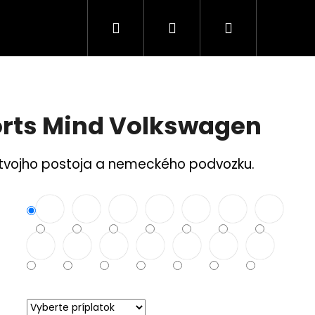
Hľadať
Prihlásenie
Nákupný
Tuning Logá
Rodina a bezpečnosť
S
košík
orts Mind Volkswagen
u tvojho postoja a nemeckého podvozku.