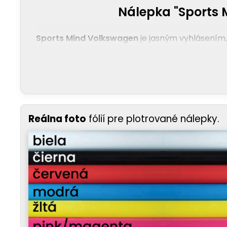
Nálepka "Sports 
Sports Mind Volkswagen
je jasným vyhlásením, 
Reálna foto
fólií pre plotrované nálepky.