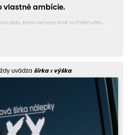
 vlastné ambície.
rtovú dušu, ktorú netreba brať na ľahkú váhu.
vždy uvádza
šírka
x
výška
.