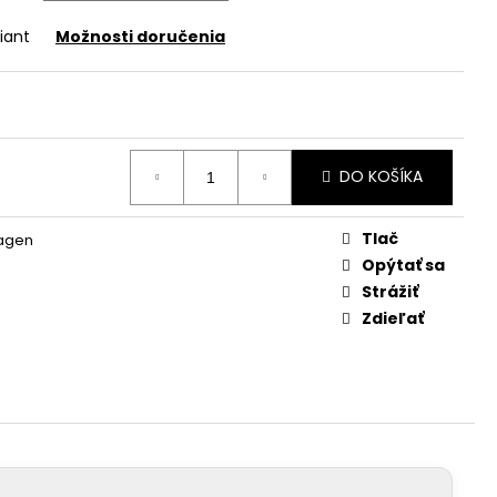
iant
Možnosti doručenia
DO KOŠÍKA
Tlač
agen
Opýtať sa
Strážiť
Zdieľať