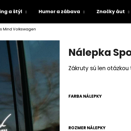
ng a štýl
Humor a zábava
Značky áut
ts Mind Volkswagen
Čo potrebujete nájsť?
Nálepka Sp
HĽADAŤ
Zákruty sú len otázko
Odporúčame
FARBA NÁLEPKY
ROZMER NÁLEPKY